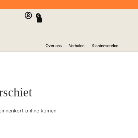
0
Over ons
Verhalen
Klantenservice
rschiet
binnenkort online komen!