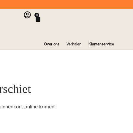
0
Over ons
Verhalen
Klantenservice
rschiet
binnenkort online komen!