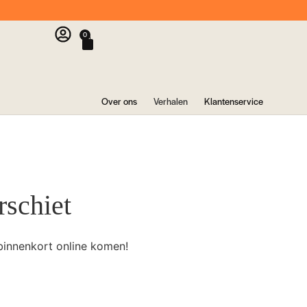
0
Over ons
Verhalen
Klantenservice
rschiet
binnenkort online komen!