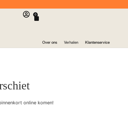
0
Over ons
Verhalen
Klantenservice
rschiet
binnenkort online komen!