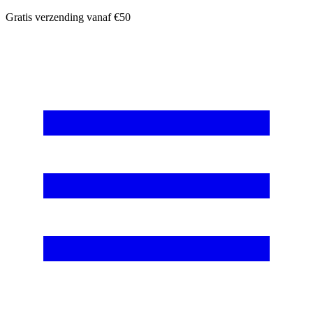
Ga
Gratis verzending vanaf €50
naar
de
inhoud