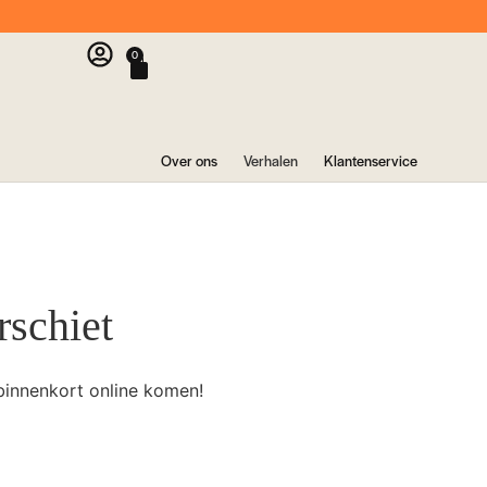
0
Over ons
Verhalen
Klantenservice
rschiet
binnenkort online komen!