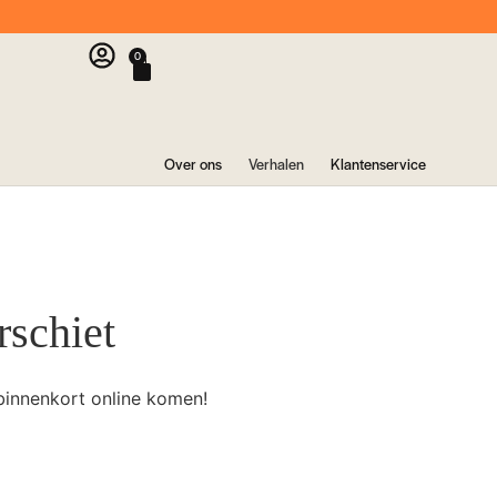
0
Over ons
Verhalen
Klantenservice
rschiet
binnenkort online komen!