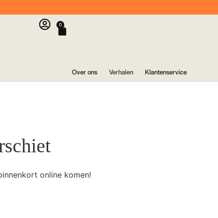
0
Over ons
Verhalen
Klantenservice
rschiet
binnenkort online komen!