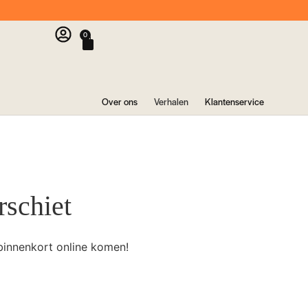
0
Over ons
Verhalen
Klantenservice
rschiet
binnenkort online komen!